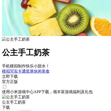
公主手工奶茶
手机模拟制作快乐小甜水！
模拟
写实
卡通
竖屏
休闲
美食
立即下载
官方正版
使用小米游戏中心APP
下载
，领丰富游戏
福利
及
礼包
公主手工奶茶
下载