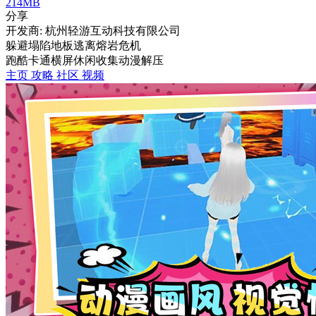
214MB
分享
开发商: 杭州轻游互动科技有限公司
躲避塌陷地板逃离熔岩危机
跑酷
卡通
横屏
休闲
收集
动漫
解压
主页
攻略
社区
视频