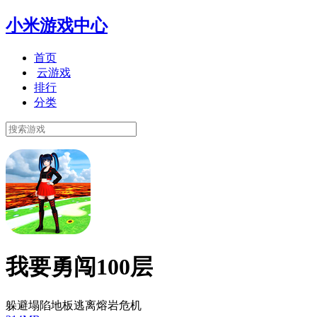
小米游戏中心
首页
云游戏
排行
分类
我要勇闯100层
躲避塌陷地板逃离熔岩危机