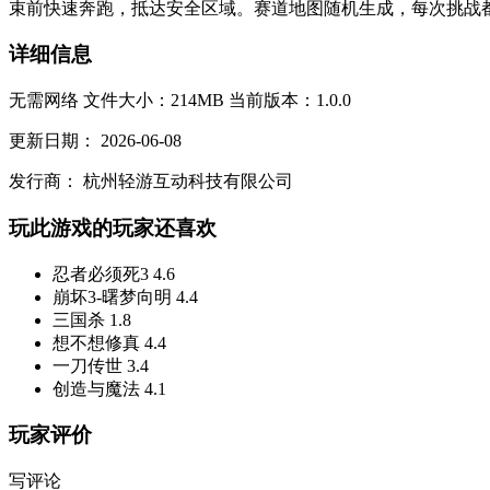
束前快速奔跑，抵达安全区域。赛道地图随机生成，每次挑战都
详细信息
无需网络
文件大小：214MB
当前版本：1.0.0
更新日期：
2026-06-08
发行商：
杭州轻游互动科技有限公司
玩此游戏的玩家还喜欢
忍者必须死3
4.6
崩坏3-曙梦向明
4.4
三国杀
1.8
想不想修真
4.4
一刀传世
3.4
创造与魔法
4.1
玩家评价
写评论