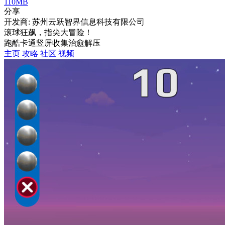
110MB
分享
开发商: 苏州云跃智界信息科技有限公司
滚球狂飙，指尖大冒险！
跑酷
卡通
竖屏
收集
治愈
解压
主页
攻略
社区
视频