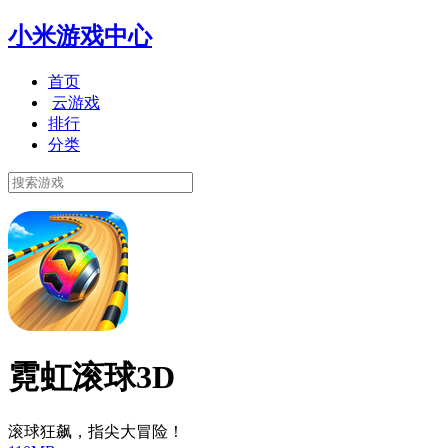
小米游戏中心
首页
云游戏
排行
分类
霓虹滚球3D
滚球狂飙，指尖大冒险！