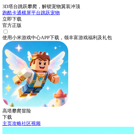
3D塔台跳跃攀爬，解锁宠物翼装冲顶
跑酷
卡通
横屏
平台跳跃
宠物
立即下载
官方正版
使用小米游戏中心APP
下载
，领丰富游戏
福利
及
礼包
高塔攀爬冒险
下载
主页
攻略
社区
视频