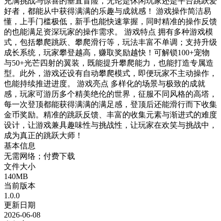
充满挑战与惊喜的垂直冒险，无论是休闲玩家还是平台跳跃爱
好者，都能从中获得满满的乐趣与成就感！ 游戏操作简洁易
懂，上手门槛极低，新手也能快速掌握，同时精准的操作反馈
的也能满足资深玩家的操作需求。 游戏特点 拥有多种游戏模
式，包括攀爬跳跃、攀爬滑行等，玩法丰富不单调；支持升级
成长系统，玩家攀登越高，赚取奖励越快！可解锁100+宠物
与50+光芒四射的翼装，既能提升攀爬能力，也能打造专属造
型。此外，游戏还设有自动攀爬模式，即便玩家不主动操作，
也能持续推进进度。 游戏亮点 多样化的场景与极致的成就
感，玩家可游历多个精美绝伦的世界，征服不同风格的高塔，
每一次登顶都能获得满满的满足感，登顶后还能滑行而下收集
金币奖励。精准的跳跃反馈、丰富的收集元素与渐进式的难度
设计，让游戏兼具趣味性与挑战性，让玩家在欢笑与挑战中，
成为真正的跳跃大师！
基本信息
无需网络；付费下载
文件大小
140MB
当前版本
1.0.0
更新日期
2026-06-08