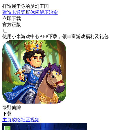
打造属于你的梦幻王国
建造
卡通
竖屏
休闲
解压
治愈
立即下载
官方正版
使用小米游戏中心APP
下载
，领丰富游戏
福利
及
礼包
绿野仙踪
下载
主页
攻略
社区
视频