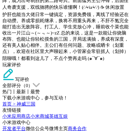
阵，成为出奇制胜的第二路奇兵。前面猛男主公冲锋，后面佳
人奇袭支援，双线驰骋的快乐谁懂啊！(⁄ ⁄•⁄ω⁄•⁄ ⁄) ☕ 休闲放置
护肝也能当大佬日常一键搞定，资源免费领，离线了经验还在
自动攒。养成零损耗继承，换将不用重头再来，不肝不氪完全
能打造出无敌阵容。打工人、学生党放心冲，睡前收个菜也能
收出一片江山～(～﹃～)~zZ 总的来说，这是一款能让你烧脑
布阵、也能让你轻松摸鱼的三国，开局送满抽，养成有深度，
还有美人贴心相伴。主公们有任何问题、攻略或晒卡（划重
点），欢迎在社区里大声聊起来，小管家会常驻抓人（划掉）
陪聊哦！都看到这儿了，不点个赞再走吗 (๑¯∀¯๑)
玩家评价
写评价
全部评分（
0
）
热门
丨
最新
丨
最赞
下载小米游戏中心，参与互动！
首页
>
神威三国
友情链接
小米应用商店
小米商城
英雄互娱
小米游戏中心
开发者平台
微信公众号
微博主页
商务合作