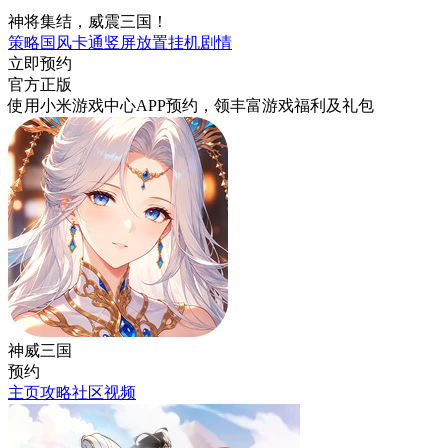
神将集结，威震三国！
策略
国风
卡通
竖屏
放置挂机
剧情
立即预约
官方正版
使用小米游戏中心APP
预约
，领丰富游戏
福利
及
礼包
神威三国
预约
主页
攻略
社区
视频