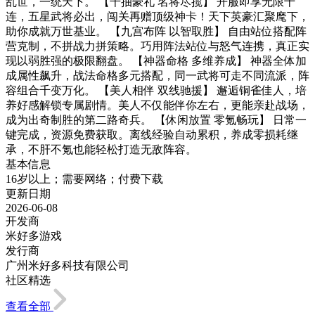
乱世，一统天下。 【千抽豪礼 名将尽揽】 开服即享无限十
连，五星武将必出，闯关再赠顶级神卡！天下英豪汇聚麾下，
助你成就万世基业。 【九宫布阵 以智取胜】 自由站位搭配阵
营克制，不拼战力拼策略。巧用阵法站位与怒气连携，真正实
现以弱胜强的极限翻盘。 【神器命格 多维养成】 神器全体加
成属性飙升，战法命格多元搭配，同一武将可走不同流派，阵
容组合千变万化。 【美人相伴 双线驰援】 邂逅铜雀佳人，培
养好感解锁专属剧情。美人不仅能伴你左右，更能亲赴战场，
成为出奇制胜的第二路奇兵。 【休闲放置 零氪畅玩】 日常一
键完成，资源免费获取。离线经验自动累积，养成零损耗继
承，不肝不氪也能轻松打造无敌阵容。
基本信息
16岁以上；需要网络；付费下载
更新日期
2026-06-08
开发商
米好多游戏
发行商
广州米好多科技有限公司
社区精选
查看全部