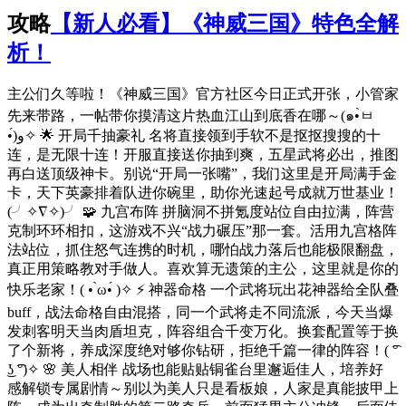
攻略
【新人必看】《神威三国》特色全解
析！
主公们久等啦！《神威三国》官方社区今日正式开张，小管家
先来带路，一帖带你摸清这片热血江山到底香在哪～(๑•̀ㅂ
•́)و✧ 🌟 开局千抽豪礼 名将直接领到手软不是抠抠搜搜的十
连，是无限十连！开服直接送你抽到爽，五星武将必出，推图
再白送顶级神卡。别说“开局一张嘴”，我们这里是开局满手金
卡，天下英豪排着队进你碗里，助你光速起号成就万世基业！
(╯✧∇✧)╯ 🧩 九宫布阵 拼脑洞不拼氪度站位自由拉满，阵营
克制环环相扣，这游戏不兴“战力碾压”那一套。活用九宫格阵
法站位，抓住怒气连携的时机，哪怕战力落后也能极限翻盘，
真正用策略教对手做人。喜欢算无遗策的主公，这里就是你的
快乐老家！( • ̀ω•́ )✧ ⚡ 神器命格 一个武将玩出花神器给全队叠
buff，战法命格自由混搭，同一个武将走不同流派，今天当爆
发刺客明天当肉盾坦克，阵容组合千变万化。换套配置等于换
了个新将，养成深度绝对够你钻研，拒绝千篇一律的阵容！( ͡°
͜ʖ ͡°)✧ 🌸 美人相伴 战场也能贴贴铜雀台里邂逅佳人，培养好
感解锁专属剧情～别以为美人只是看板娘，人家是真能披甲上