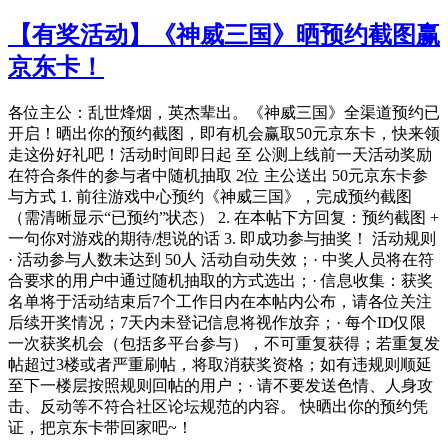
【有奖活动】《神威三国》晒预约截图赢
京东卡！
各位主公：乱世烽烟，英杰辈出。《神威三国》全渠道预约已
开启！晒出你的预约截图，即有机会赢取50元京东卡，快来领
走这份好礼吧！活动时间即日起 至 公测上线前一天活动奖励
在符合条件的参与者中随机抽取 2位 主公送出 50元京东卡参
与方式 1. 前往游戏中心预约《神威三国》，完成预约截图
（需清晰显示“已预约”状态） 2. 在本帖下方回复：预约截图 +
一句你对游戏的期待/想说的话 3. 即成功参与抽奖！ 活动规则
· 活动参与人数未达到 50人 活动自动失效；· 中奖人员将在符
合要求的用户中通过随机抽取的方式选出；· 信息收集：获奖
名单将于活动结束后7个工作日内在本帖内公布，请各位关注
后续开奖情况；7天内未登记信息将视作放弃；· 每个ID仅限
一次获奖机会（包括多平台参与），不可重复获得；若重复发
帖超过3楼或者严重刷帖，将取消获奖资格；如有违规则顺延
至下一楼层按照规则回帖的用户；· 请不要发送色情、人身攻
击、反动等不符合社区论坛规范的内容。 快晒出你的预约凭
证，把京东卡带回家吧~！