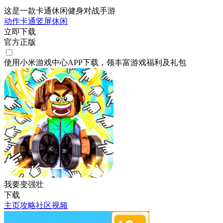
这是一款卡通休闲健身对战手游
动作
卡通
竖屏
休闲
立即下载
官方正版
使用小米游戏中心APP
下载
，领丰富游戏
福利
及
礼包
我要变强壮
下载
主页
攻略
社区
视频