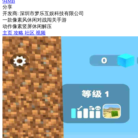
94MB
分享
开发商: 深圳市梦乐互娱科技有限公司
一款像素风休闲对战闯关手游
动作
像素
竖屏
休闲
解压
主页
攻略
社区
视频