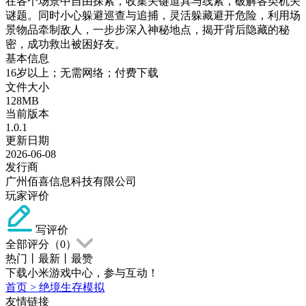
在各个场景中自由探索，收集关键道具与线索，破解各类机关
谜题。同时小心躲避巡查与追捕，灵活躲藏避开危险，利用场
景物品牵制敌人，一步步深入神秘地点，揭开背后隐藏的秘
密，成功救出被困好友。
基本信息
16岁以上；无需网络；付费下载
文件大小
128MB
当前版本
1.0.1
更新日期
2026-06-08
发行商
广州佰喜信息科技有限公司
玩家评价
写评价
全部评分（
0
）
热门
丨
最新
丨
最赞
下载小米游戏中心，参与互动！
首页
>
绝境生存模拟
友情链接