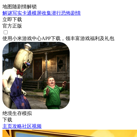
地图随剧情解锁
解谜
写实
卡通
横屏
收集
潜行
恐怖
剧情
立即下载
官方正版
使用小米游戏中心APP
下载
，领丰富游戏
福利
及
礼包
绝境生存模拟
下载
主页
攻略
社区
视频