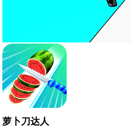
萝卜刀达人