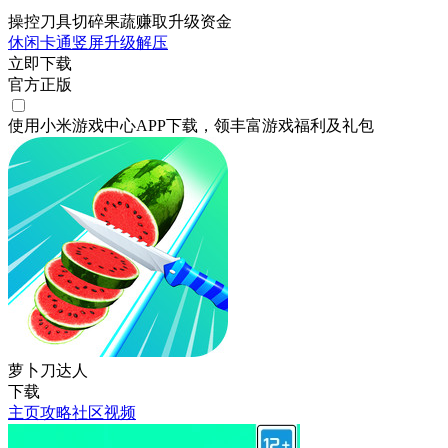
操控刀具切碎果蔬赚取升级资金
休闲
卡通
竖屏
升级
解压
立即下载
官方正版
使用小米游戏中心APP
下载
，领丰富游戏
福利
及
礼包
萝卜刀达人
下载
主页
攻略
社区
视频