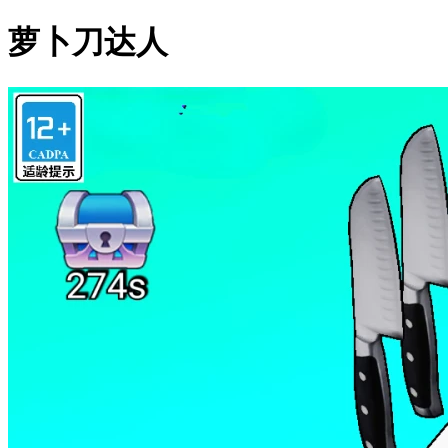
萝卜刀达人