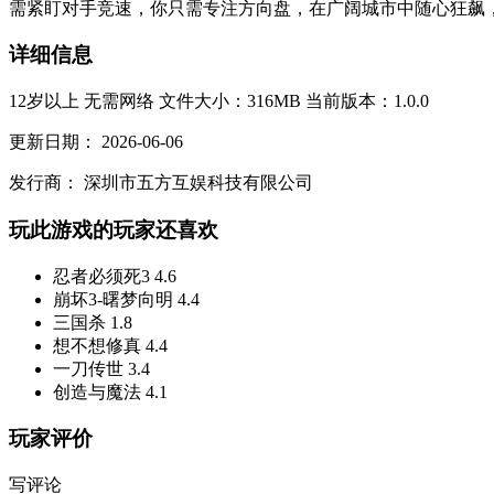
需紧盯对手竞速，你只需专注方向盘，在广阔城市中随心狂飙，
详细信息
12岁以上
无需网络
文件大小：316MB
当前版本：1.0.0
更新日期：
2026-06-06
发行商：
深圳市五方互娱科技有限公司
玩此游戏的玩家还喜欢
忍者必须死3
4.6
崩坏3-曙梦向明
4.4
三国杀
1.8
想不想修真
4.4
一刀传世
3.4
创造与魔法
4.1
玩家评价
写评论