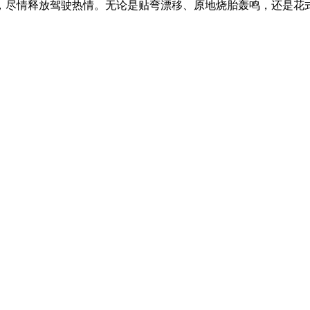
尽情释放驾驶热情。无论是贴弯漂移、原地烧胎轰鸣，还是花式特