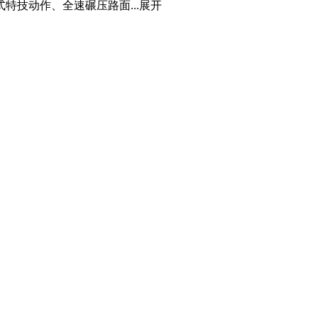
技动作、全速碾压路面...
展开