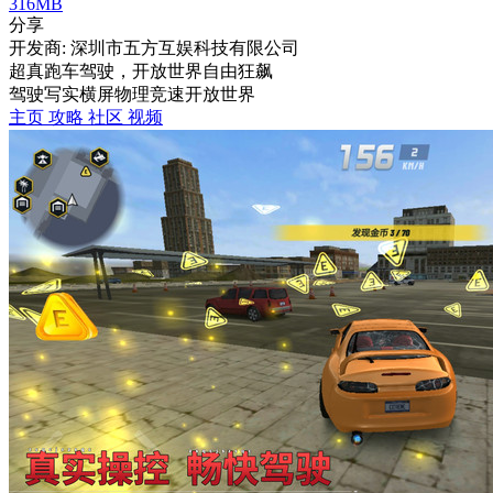
316MB
分享
开发商: 深圳市五方互娱科技有限公司
超真跑车驾驶，开放世界自由狂飙
驾驶
写实
横屏
物理
竞速
开放世界
主页
攻略
社区
视频