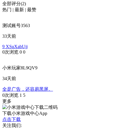
全部评分(2)
热门
|
最新
|
最赞
测试账号3563
33天前
9 XSuXabUjj
0次浏览
0
0
小米玩家8L9QV9
34天前
全是广告，还容易黑屏。
0次浏览
1
5
更多
下载小米游戏中心App
点击下载
关注我们: