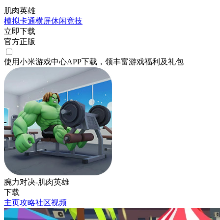
肌肉英雄
模拟
卡通
横屏
休闲
竞技
立即下载
官方正版
使用小米游戏中心APP
下载
，领丰富游戏
福利
及
礼包
腕力对决-肌肉英雄
下载
主页
攻略
社区
视频