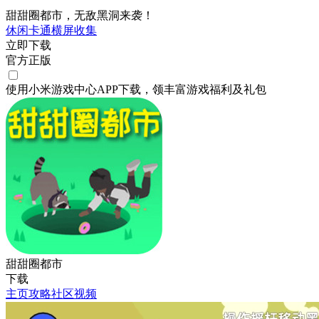
甜甜圈都市，无敌黑洞来袭！
休闲
卡通
横屏
收集
立即下载
官方正版
使用小米游戏中心APP
下载
，领丰富游戏
福利
及
礼包
甜甜圈都市
下载
主页
攻略
社区
视频