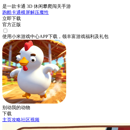
是一款卡通 3D 休闲攀爬闯关手游
跑酷
卡通
横屏
解压
魔性
立即下载
官方正版
使用小米游戏中心APP
下载
，领丰富游戏
福利
及
礼包
别动我的动物
下载
主页
攻略
社区
视频