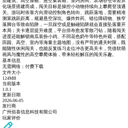
层建筑、高空屋檐、悬空集装箱、室内房间、农场谷仓等差异
化场景搭建而成，闯关目标是操控小动物持续向上攀爬登顶通
关。游玩时依靠方向滑动控制角色转向、跳跃落地，需要精准
测算跳跃距离，规避悬空深坑、爆炸炸药、错位障碍物、狭窄
落脚台等致命陷阱，一旦踩空或是触碰陷阱就会直接坠落重开
本局；关卡逐层提升难度，平台排布愈发零散刁钻，随着闯关
进度还能解锁南瓜装扮小鸡、不同花色奶牛等特色外观，搭配
田园、高空、室内等海量主题地图，没有严苛的通关时限，既
能随性休闲闯关，也能反复练习走位冲击更高关卡，凭借软萌
画风与魔性的高空攀爬体验，带来轻松解压的闯关乐趣。
基本信息
无需网络；付费下载
文件大小
124MB
当前版本
1.0.1
更新日期
2026-06-05
发行商
广州佰喜信息科技有限公司
玩家评价