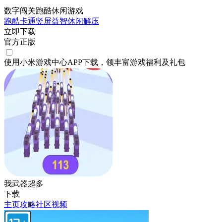
数字闯关跑酷休闲游戏
跑酷
卡通
竖屏
益智
休闲
解压
立即下载
官方正版
使用小米游戏中心APP
下载
，领丰富游戏
福利
及
礼包
我武器超多
下载
主页
攻略
社区
视频