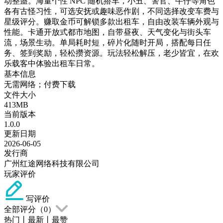
动整蛊。海量个性 NPC 随机搭车，小丑、警官、牛仔等角色
各有古怪习性，可选安抚或趣味恶作剧，不同选择改变车费与
星级评分。赚取金币可解锁多款出租车，自由改装车辆外观与
性能。卡通开放式都市地图，自带昼夜、天气变化与街头车
流，场景生动。单局耗时短，碎片化随时开局，搭配每日任
务、签到奖励，轻松攒资源。玩法轻松解压，老少皆宜，在欢
乐载客中体验出租车日常。
基本信息
无需网络；付费下载
文件大小
413MB
当前版本
1.0.0
更新日期
2026-06-05
发行商
广州红途网络科技有限公司
玩家评价
写评价
全部评分（
0
）
热门
丨
最新
丨
最赞