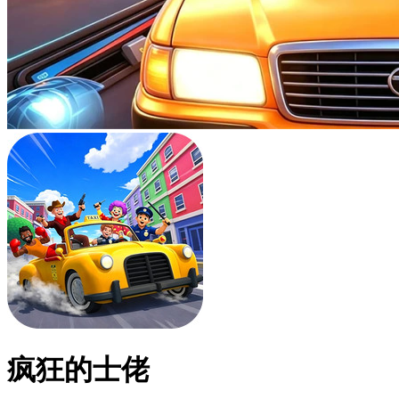
疯狂的士佬