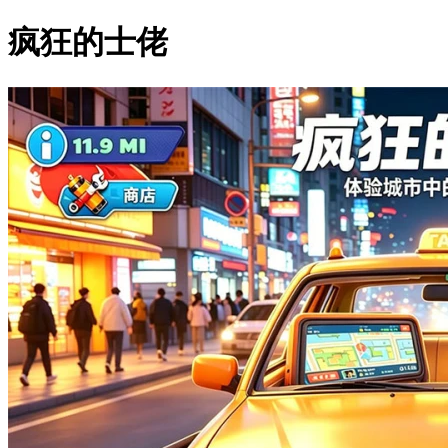
疯狂的士佬