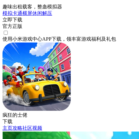
趣味出租载客，整蛊模拟器
模拟
卡通
横屏
休闲
解压
立即下载
官方正版
使用小米游戏中心APP
下载
，领丰富游戏
福利
及
礼包
疯狂的士佬
下载
主页
攻略
社区
视频