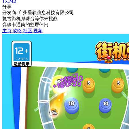
151MB
分享
开发商: 广州星轨信息科技有限公司
复古街机弹珠台等你来挑战
弹珠
卡通
简约
竖屏
休闲
主页
攻略
社区
视频