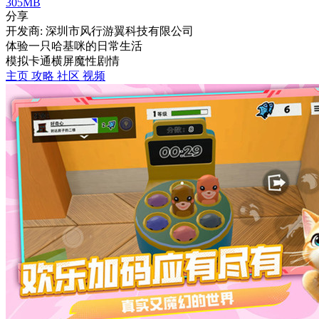
305MB
分享
开发商: 深圳市风行游翼科技有限公司
体验一只哈基咪的日常生活
模拟
卡通
横屏
魔性
剧情
主页
攻略
社区
视频