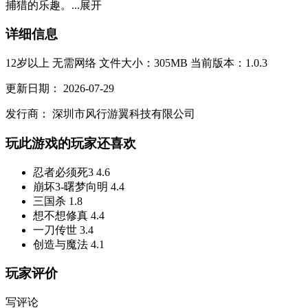
捕猎的乐趣。...
展开
详细信息
12岁以上
无需网络
文件大小：305MB
当前版本：1.0.3
更新日期：
2026-07-29
发行商：
深圳市风行游翼科技有限公司
玩此游戏的玩家还喜欢
忍者必须死3
4.6
崩坏3-曙梦向明
4.4
三国杀
1.8
想不想修真
4.4
一刀传世
3.4
创造与魔法
4.1
玩家评价
写评论