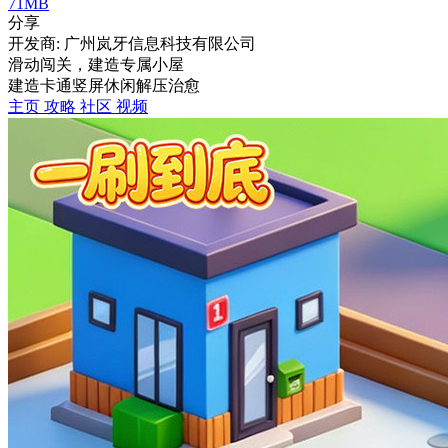
71MB
分享
开发商: 广州岚牙信息科技有限公司
滑动闯关，建造专属小屋
建造
卡通
竖屏
休闲
解压
治愈
主页
攻略
社区
视频