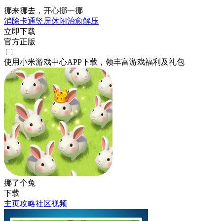
挪来挪去，开心挪一挪
消除
卡通
竖屏
休闲
治愈
解压
立即下载
官方正版
使用小米游戏中心APP
下载
，领丰富游戏
福利
及
礼包
挪了个兔
下载
主页
攻略
社区
视频