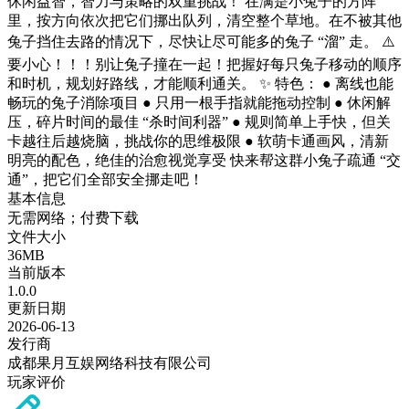
休闲益智，智力与策略的双重挑战！ 在满是小兔子的方阵
里，按方向依次把它们挪出队列，清空整个草地。在不被其他
兔子挡住去路的情况下，尽快让尽可能多的兔子 “溜” 走。 ⚠️
要小心！！！别让兔子撞在一起！把握好每只兔子移动的顺序
和时机，规划好路线，才能顺利通关。 ✨ 特色： ● 离线也能
畅玩的兔子消除项目 ● 只用一根手指就能拖动控制 ● 休闲解
压，碎片时间的最佳 “杀时间利器” ● 规则简单上手快，但关
卡越往后越烧脑，挑战你的思维极限 ● 软萌卡通画风，清新
明亮的配色，绝佳的治愈视觉享受 快来帮这群小兔子疏通 “交
通”，把它们全部安全挪走吧！
基本信息
无需网络；付费下载
文件大小
36MB
当前版本
1.0.0
更新日期
2026-06-13
发行商
成都果月互娱网络科技有限公司
玩家评价