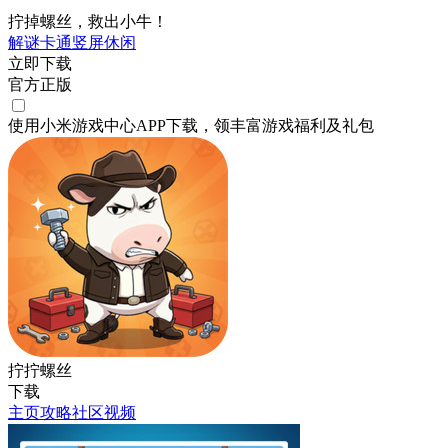
拧掉螺丝，救出小牛！
解谜
卡通
竖屏
休闲
立即下载
官方正版
使用小米游戏中心APP
下载
，领丰富游戏
福利
及
礼包
拧拧螺丝
下载
主页
攻略
社区
视频