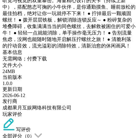
听觉与视觉的双重暴击。海量精心设计的关卡（持续上新
中），搭配憨态可掬的小牛伙伴，是你通勤摸鱼、睡前放松的
最佳拍档，绝对让你一玩就停不下来！ ● 拧掉最后一颗顽固
螺丝！ ● 拨开层层铁板，解锁消除连锁反应～ ● 粉碎复杂的
堆叠障碍，收集满满当当的同色螺丝，去解救被困住的可爱小
牛！ ● 轻轻一点就能消除，单手操作毫无压力！ ● 告别流量
焦虑，没网也能随时随地开启解压拧螺丝之旅！ ● 清脆利落
的拧动音效，流光溢彩的消除特效，清新治愈的休闲画风！
基本信息
无需网络；付费下载
文件大小
24MB
当前版本
1.0.0
更新日期
2026-06-12
发行商
成都果月互娱网络科技有限公司
玩家评价
写评价
全部评分（
0
）