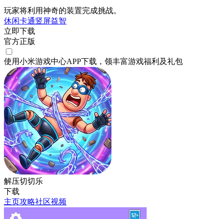
玩家将利用神奇的装置完成挑战。
休闲
卡通
竖屏
益智
立即下载
官方正版
使用小米游戏中心APP
下载
，领丰富游戏
福利
及
礼包
解压切切乐
下载
主页
攻略
社区
视频