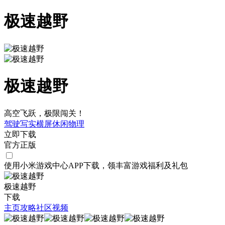
极速越野
极速越野
高空飞跃，极限闯关！
驾驶
写实
横屏
休闲
物理
立即下载
官方正版
使用小米游戏中心APP
下载
，领丰富游戏
福利
及
礼包
极速越野
下载
主页
攻略
社区
视频