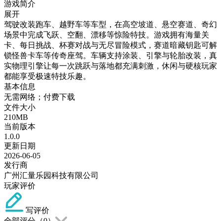
游戏简介
展开
驾驶改装跑车、越野车等车型，在高空坡道、悬空赛道、奇幻
场景中完成飞跃、空翻、漂移等惊险特技。游戏拥有海量关
卡、每日挑战、杯赛对战与无尽冒险模式，赛道暗藏钥匙可解
锁怪兽卡车等传奇座驾。车辆支持涂装、引擎与轮胎改装，真
实物理引擎让每一次跳跃与落地都充满刺激，休闲与硬核玩家
都能享受极速特技乐趣。
基本信息
无需网络；付费下载
文件大小
210MB
当前版本
1.0.0
更新日期
2026-06-05
发行商
广州汇量乐园科技有限公司
玩家评价
写评价
全部评分（
0
）