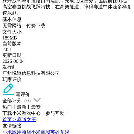
在开放式城市道路自由巡航，完成点位任务，也能前往山地、
高空赛道挑战飞跃特技，在高架险道、障碍赛道中体验多样竞
速乐趣。
基本信息
无需网络；付费下载
文件大小
189MB
当前版本
2.0.1
更新日期
2026-06-04
发行商
广州悦道信息科技有限公司
玩家评价
写评价
全部评分（
0
）
热门
丨
最新
丨
最赞
下载小米游戏中心，参与互动！
首页
>
赛道之王
友情链接
小米应用商店
小米商城
英雄互娱