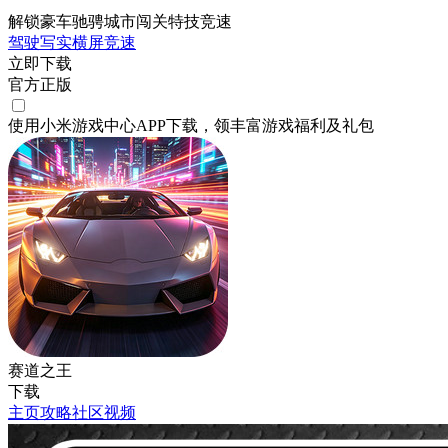
解锁豪车驰骋城市闯关特技竞速
驾驶
写实
横屏
竞速
立即下载
官方正版
使用小米游戏中心APP
下载
，领丰富游戏
福利
及
礼包
赛道之王
下载
主页
攻略
社区
视频