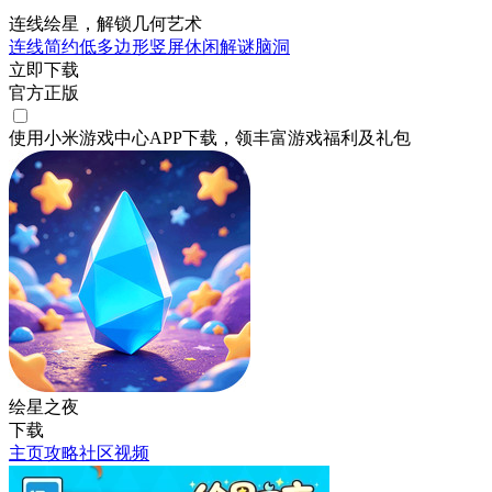
连线绘星，解锁几何艺术
连线
简约
低多边形
竖屏
休闲
解谜
脑洞
立即下载
官方正版
使用小米游戏中心APP
下载
，领丰富游戏
福利
及
礼包
绘星之夜
下载
主页
攻略
社区
视频