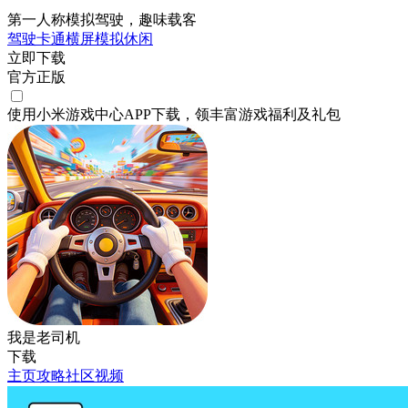
第一人称模拟驾驶，趣味载客
驾驶
卡通
横屏
模拟
休闲
立即下载
官方正版
使用小米游戏中心APP
下载
，领丰富游戏
福利
及
礼包
我是老司机
下载
主页
攻略
社区
视频