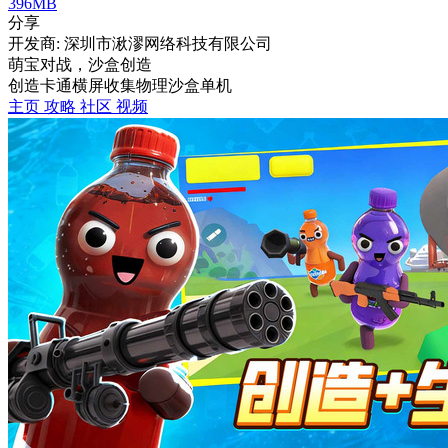
396MB
分享
开发商: 深圳市湫漻网络科技有限公司
萌宝对战，沙盒创造
创造
卡通
横屏
收集
物理
沙盒
单机
主页
攻略
社区
视频