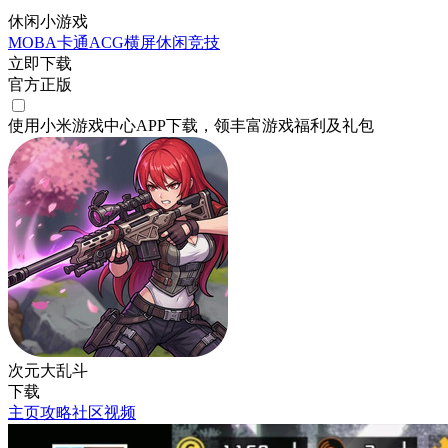
休闲小游戏
MOBA
卡通
ACG
横屏
休闲
竞技
立即下载
官方正版
使用小米游戏中心APP
下载
，领丰富游戏
福利
及
礼包
次元大乱斗
下载
主页
攻略
社区
视频