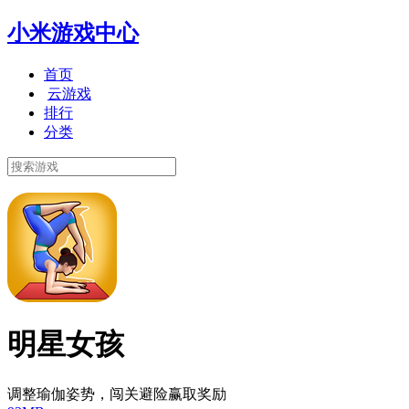
小米游戏中心
首页
云游戏
排行
分类
明星女孩
调整瑜伽姿势，闯关避险赢取奖励