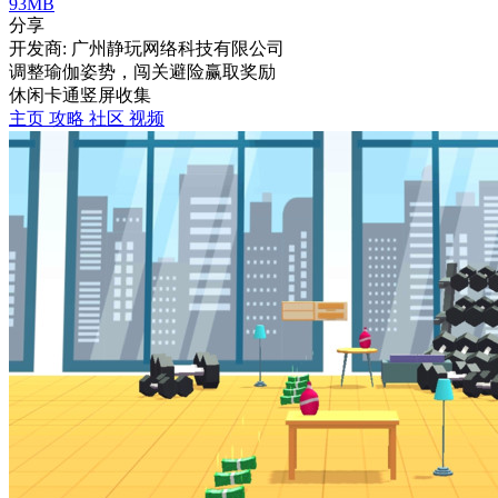
93MB
分享
开发商: 广州静玩网络科技有限公司
调整瑜伽姿势，闯关避险赢取奖励
休闲
卡通
竖屏
收集
主页
攻略
社区
视频