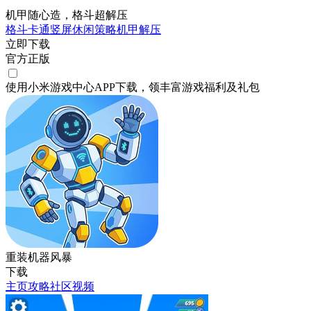
机甲随心造，格斗超解压
格斗
卡通
竖屏
休闲
策略
机甲
解压
立即下载
官方正版
使用小米游戏中心APP
下载
，领丰富游戏
福利
及
礼包
重装机器风暴
下载
主页
攻略
社区
视频