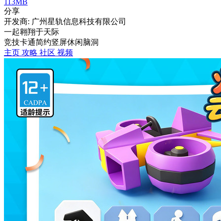
113MB
分享
开发商: 广州星轨信息科技有限公司
一起翱翔于天际
竞技
卡通
简约
竖屏
休闲
脑洞
主页
攻略
社区
视频