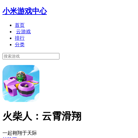
小米游戏中心
首页
云游戏
排行
分类
火柴人：云霄滑翔
一起翱翔于天际