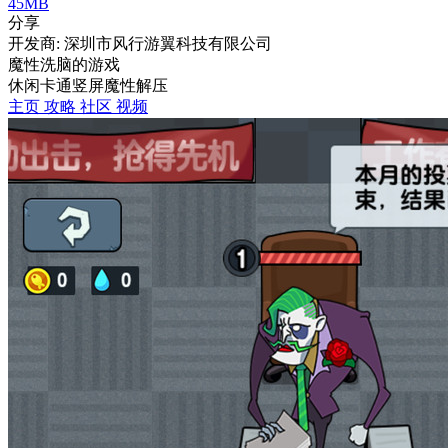
45MB
分享
开发商: 深圳市风行游翼科技有限公司
魔性洗脑的游戏
休闲
卡通
竖屏
魔性
解压
主页
攻略
社区
视频