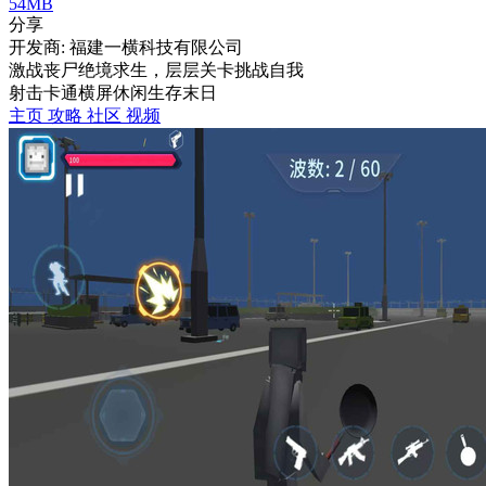
54MB
分享
开发商: 福建一横科技有限公司
激战丧尸绝境求生，层层关卡挑战自我
射击
卡通
横屏
休闲
生存
末日
主页
攻略
社区
视频