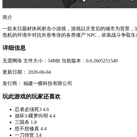
简介
一款末日题材休闲射击小游戏，游戏以灾变后的城市为背景，
危机的环境中对抗外形夸张的各类僵尸 NPC，依靠战斗争取生
详细信息
无需网络
文件大小：54MB
当前版本：0.0.2605251549
更新日期：
2026-06-04
发行商：
福建一横科技有限公司
玩此游戏的玩家还喜欢
忍者必须死3
4.6
崩坏3-曙梦向明
4.4
三国杀
1.8
想不想修真
4.4
一刀传世
3.4