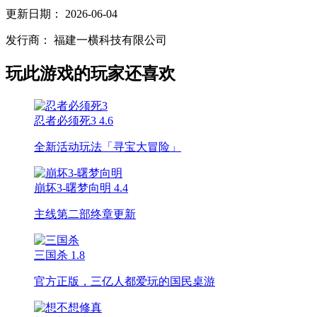
更新日期：
2026-06-04
发行商：
福建一横科技有限公司
玩此游戏的玩家还喜欢
忍者必须死3
4.6
全新活动玩法「寻宝大冒险」
崩坏3-曙梦向明
4.4
主线第二部终章更新
三国杀
1.8
官方正版，三亿人都爱玩的国民桌游