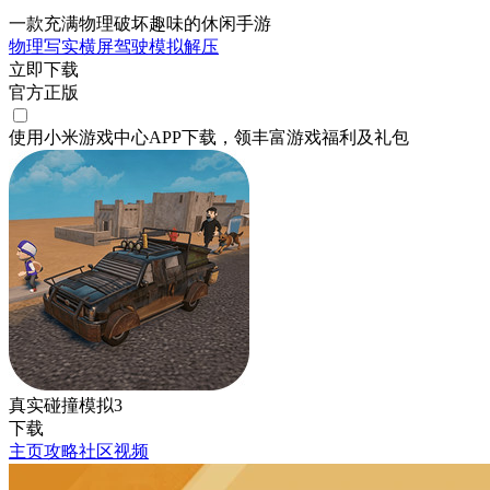
一款充满物理破坏趣味的休闲手游
物理
写实
横屏
驾驶
模拟
解压
立即下载
官方正版
使用小米游戏中心APP
下载
，领丰富游戏
福利
及
礼包
真实碰撞模拟3
下载
主页
攻略
社区
视频