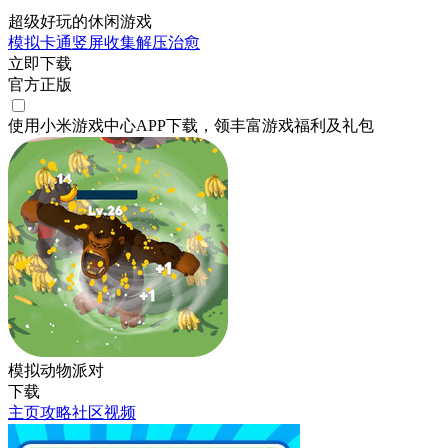
超级好玩的休闲游戏
模拟
卡通
竖屏
收集
解压
治愈
立即下载
官方正版
使用小米游戏中心APP
下载
，领丰富游戏
福利
及
礼包
模拟动物派对
下载
主页
攻略
社区
视频