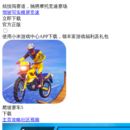
炫技闯赛道，驰骋摩托竞速赛场
驾驶
写实
横屏
竞速
立即下载
官方正版
使用小米游戏中心APP
下载
，领丰富游戏
福利
及
礼包
爬坡赛车5
下载
主页
攻略
社区
视频