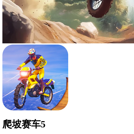
爬坡赛车5