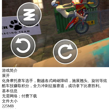
游戏简介
展开
化身摩托赛车选手，翻越各式崎岖障碍，施展翘头、旋转等炫
酷车技赚取积分，全力冲刺征服赛道，成功拿下比赛胜利。
基本信息
无需网络；付费下载
文件大小
225MB