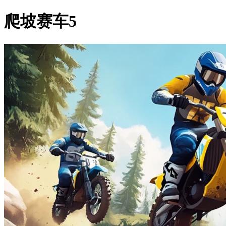
爬坡赛车5