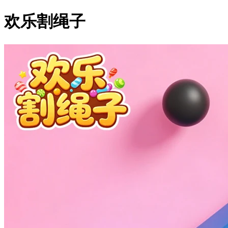
欢乐割绳子