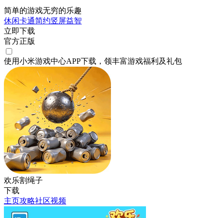
简单的游戏无穷的乐趣
休闲
卡通
简约
竖屏
益智
立即下载
官方正版
使用小米游戏中心APP
下载
，领丰富游戏
福利
及
礼包
欢乐割绳子
下载
主页
攻略
社区
视频