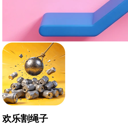
欢乐割绳子