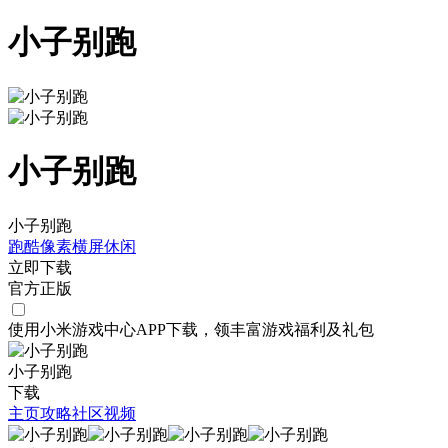
小子别跑
小子别跑
小子别跑
跑酷
像素
横屏
休闲
立即下载
官方正版
使用小米游戏中心APP
下载
，领丰富游戏
福利
及
礼包
小子别跑
下载
主页
攻略
社区
视频