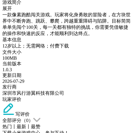
游戏简介
展开
一款像素跑酷闯关游戏。玩家将化身勇敢的冒险者，在方块世
界中不断奔跑、跳跃、攀爬，跨越重重障碍与陷阱。目标简简
单单先闯个100关，每一关都有独特的挑战，你需要凭借敏捷
的操作和快速的反应，才能顺利到达终点。
基本信息
12岁以上；无需网络；付费下载
文件大小
100MB
当前版本
1.0.3
更新日期
2026-07-29
发行商
深圳市风行游翼科技有限公司
玩家评价
写评价
全部评分（
0
）
热门
丨
最新
丨
最赞
下载小米游戏中心，参与互动！