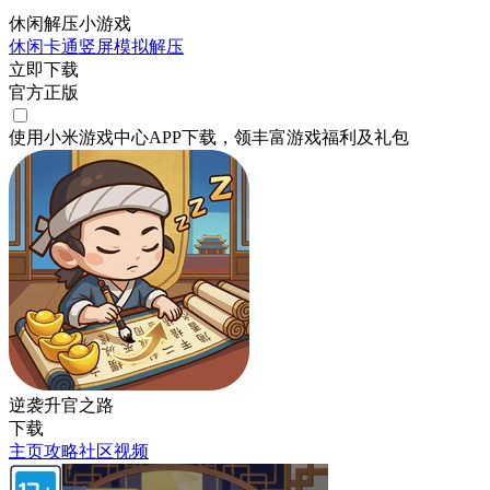
休闲解压小游戏
休闲
卡通
竖屏
模拟
解压
立即下载
官方正版
使用小米游戏中心APP
下载
，领丰富游戏
福利
及
礼包
逆袭升官之路
下载
主页
攻略
社区
视频