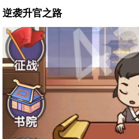
逆袭升官之路