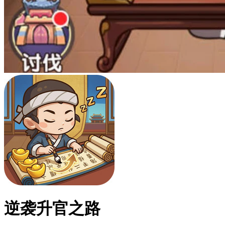
逆袭升官之路