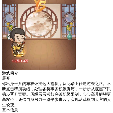
游戏简介
展开
你出身平凡的布衣怀揣远大抱负，从此踏上仕途逆袭之路。不
断点击积攒功绩，处理各类事务积累资历，一步步从底层平民
稳步晋升官职。历经层层考核突破职级限制，步步高升解锁更
高权位，凭借自身努力一路平步青云，实现从草根到大官的人
生蜕变。
基本信息