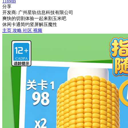
118MB
分享
开发商: 广州星轨信息科技有限公司
爽快的切割体验一起来割玉米吧
休闲
卡通
简约
竖屏
解压
魔性
主页
攻略
社区
视频