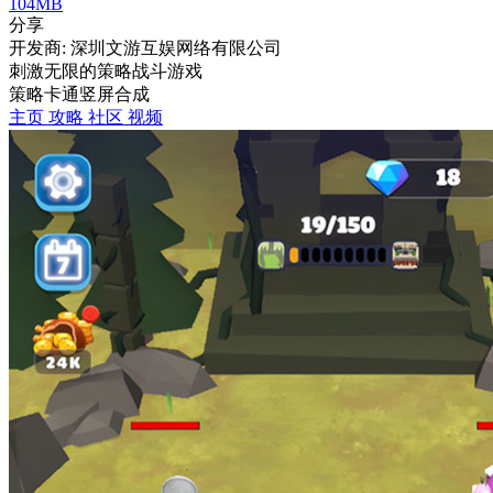
104MB
分享
开发商: 深圳文游互娱网络有限公司
刺激无限的策略战斗游戏
策略
卡通
竖屏
合成
主页
攻略
社区
视频