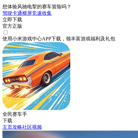
想体验风驰电掣的赛车冒险吗？
驾驶
卡通
横屏
竞速
收集
立即下载
官方正版
使用小米游戏中心APP
下载
，领丰富游戏
福利
及
礼包
全民赛车手
下载
主页
攻略
社区
视频