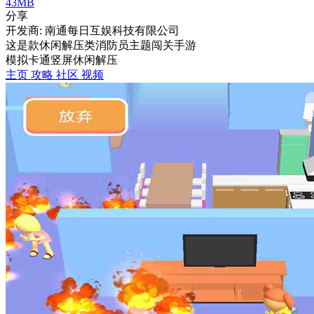
43MB
分享
开发商: 南通每日互娱科技有限公司
这是款休闲解压类消防员主题闯关手游
模拟
卡通
竖屏
休闲
解压
主页
攻略
社区
视频