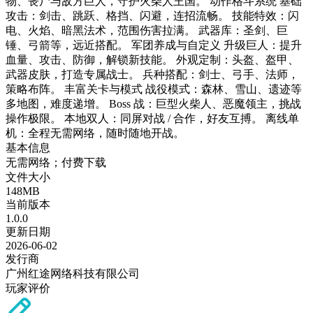
物、丧尸与敌方巨人，守护火柴人王国。 动作格斗系统 基础
攻击：剑击、跳跃、格挡、闪避，连招流畅。 技能特效：闪
电、火焰、暗黑法术，范围伤害拉满。 武器库：圣剑、巨
锤、弓箭等，远近搭配。 军团养成与自定义 升级巨人：提升
血量、攻击、防御，解锁新技能。 外观定制：头盔、盔甲、
武器皮肤，打造专属战士。 兵种搭配：剑士、弓手、法师，
策略布阵。 丰富关卡与模式 战役模式：森林、雪山、遗迹等
多地图，难度递增。 Boss 战：巨型火柴人、恶魔领主，挑战
操作极限。 本地双人：同屏对战 / 合作，好友互搏。 离线单
机：全程无需网络，随时随地开战。
基本信息
无需网络；付费下载
文件大小
148MB
当前版本
1.0.0
更新日期
2026-06-02
发行商
广州红途网络科技有限公司
玩家评价