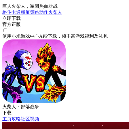
巨人火柴人，军团热血对战
格斗
卡通
横屏
策略
动作
火柴人
立即下载
官方正版
使用小米游戏中心APP
下载
，领丰富游戏
福利
及
礼包
火柴人：部落战争
下载
主页
攻略
社区
视频