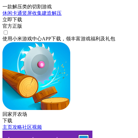
一款解压类的切割游戏
休闲
卡通
竖屏
收集
建造
解压
立即下载
官方正版
使用小米游戏中心APP
下载
，领丰富游戏
福利
及
礼包
回家开农场
下载
主页
攻略
社区
视频