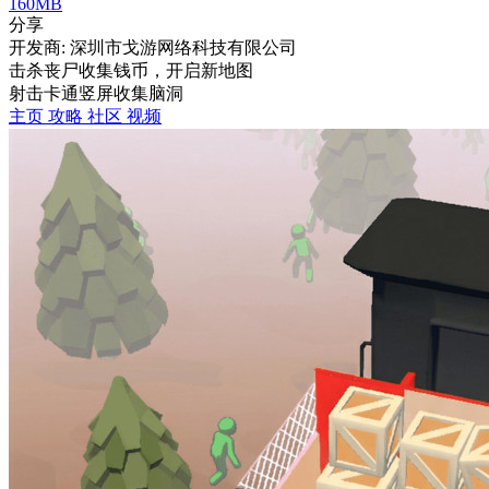
160MB
分享
开发商: 深圳市戈游网络科技有限公司
击杀丧尸收集钱币，开启新地图
射击
卡通
竖屏
收集
脑洞
主页
攻略
社区
视频