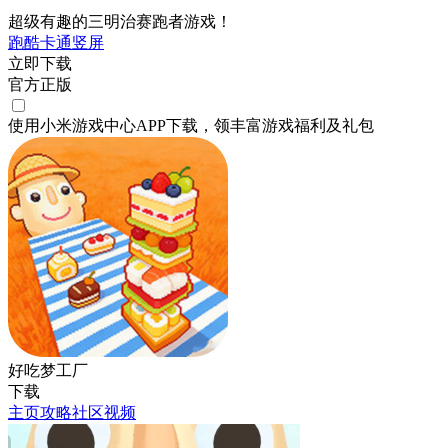
超级有趣的三明治赛跑者游戏！
跑酷
卡通
竖屏
立即下载
官方正版
使用小米游戏中心APP
下载
，领丰富游戏
福利
及
礼包
好吃梦工厂
下载
主页
攻略
社区
视频