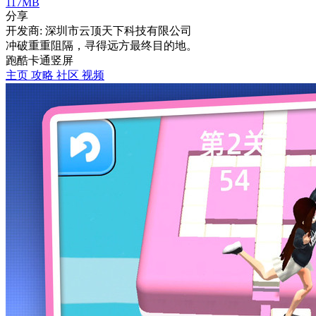
117MB
分享
开发商: 深圳市云顶天下科技有限公司
冲破重重阻隔，寻得远方最终目的地。
跑酷
卡通
竖屏
主页
攻略
社区
视频