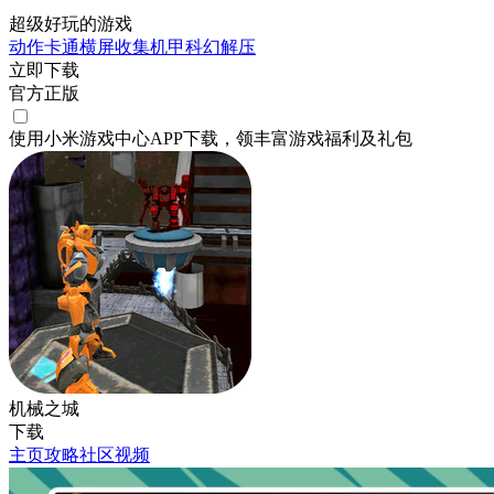
超级好玩的游戏
动作
卡通
横屏
收集
机甲
科幻
解压
立即下载
官方正版
使用小米游戏中心APP
下载
，领丰富游戏
福利
及
礼包
机械之城
下载
主页
攻略
社区
视频