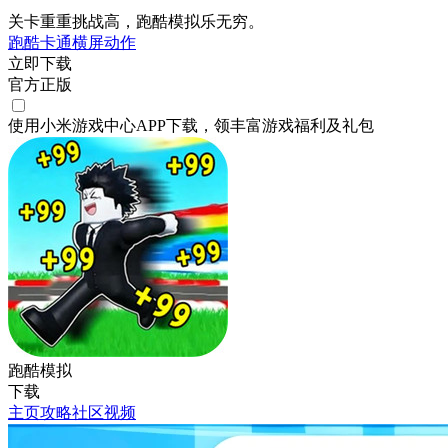
关卡重重挑战高，跑酷模拟乐无穷。
跑酷
卡通
横屏
动作
立即下载
官方正版
使用小米游戏中心APP
下载
，领丰富游戏
福利
及
礼包
跑酷模拟
下载
主页
攻略
社区
视频